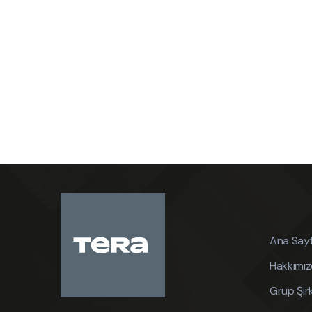
Ana Say
Hakkımı
Grup Şirk