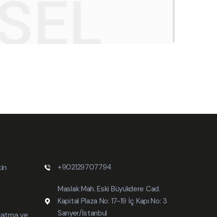
kin
+902129707794
Maslak Mah. Eski Büyükdere Cad.
Kapital Plaza No: 17-19 İç Kapı No: 3
Sarıyer/İstanbul
ınlatma ve